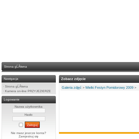
Strona gĹĂłwna
Nawigacja
Zobacz zdjęcie
·
Strona gĹĂłwna
Galeria zdjęć
>
Wielki Festyn Pomidorowy 2009
>
·
Kamera on-line PRZYJEZIERZE
Logowanie
Nazwa użytkownika
Hasło
Nie masz jeszcze konta?
Zarejestruj się