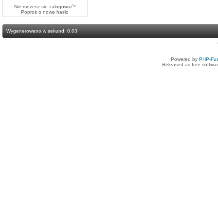
Nie możesz się zalogować?
Poproś o
nowe hasło
Wygenerowano w sekund: 0.03
Powered by
PHP-Fus
Released as free softwa