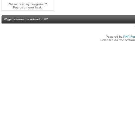
Nie możesz się zalogować?
Poproś o
nowe hasło
Wygenerowano w sekund: 0.02
Powered by
PHP-Fus
Released as free softwa