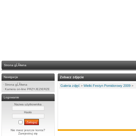
Strona gĹĂłwna
Nawigacja
Zobacz zdjęcie
·
Strona gĹĂłwna
Galeria zdjęć
>
Wielki Festyn Pomidorowy 2009
>
·
Kamera on-line PRZYJEZIERZE
Logowanie
Nazwa użytkownika
Hasło
Nie masz jeszcze konta?
Zarejestruj się