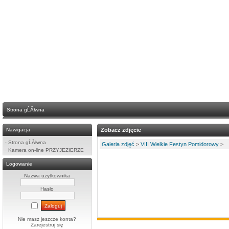
Strona gĹĂłwna
Nawigacja
Zobacz zdjęcie
·
Strona gĹĂłwna
Galeria zdjęć
>
VIII Wielkie Festyn Pomidorowy
>
·
Kamera on-line PRZYJEZIERZE
Logowanie
Nazwa użytkownika
Hasło
Nie masz jeszcze konta?
Zarejestruj się