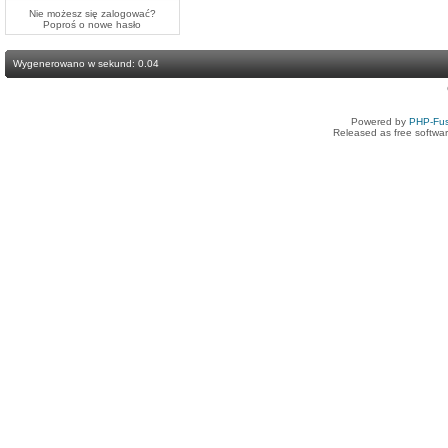
Nie możesz się zalogować?
Poproś o
nowe hasło
Wygenerowano w sekund: 0.04
Powered by
PHP-Fus
Released as free softwa