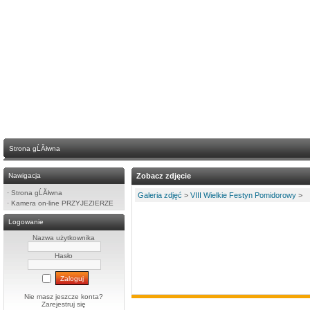
Strona gĹĂłwna
Nawigacja
Zobacz zdjęcie
·
Strona gĹĂłwna
Galeria zdjęć
>
VIII Wielkie Festyn Pomidorowy
>
·
Kamera on-line PRZYJEZIERZE
Logowanie
Nazwa użytkownika
Hasło
Nie masz jeszcze konta?
Zarejestruj się