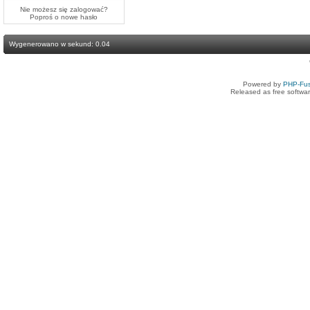
Nie możesz się zalogować?
Poproś o
nowe hasło
Wygenerowano w sekund: 0.04
Powered by
PHP-Fus
Released as free softwa