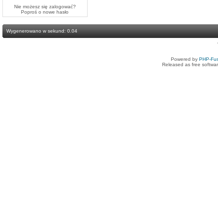
Nie możesz się zalogować?
Poproś o
nowe hasło
Wygenerowano w sekund: 0.04
Powered by
PHP-Fus
Released as free softwa