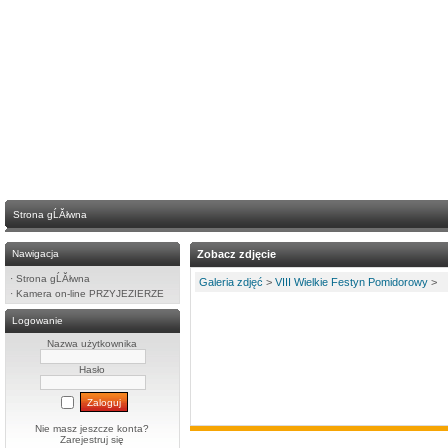
Strona gĹĂłwna
Nawigacja
Zobacz zdjęcie
·
Strona gĹĂłwna
Galeria zdjęć
>
VIII Wielkie Festyn Pomidorowy
>
·
Kamera on-line PRZYJEZIERZE
Logowanie
Nazwa użytkownika
Hasło
Nie masz jeszcze konta?
Zarejestruj się