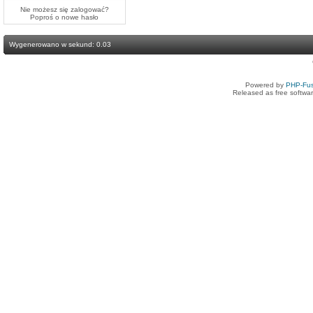
Nie możesz się zalogować?
Poproś o
nowe hasło
Wygenerowano w sekund: 0.03
Powered by
PHP-Fus
Released as free softwa