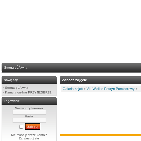
Strona gĹĂłwna
Nawigacja
Zobacz zdjęcie
·
Strona gĹĂłwna
Galeria zdjęć
>
VIII Wielkie Festyn Pomidorowy
>
·
Kamera on-line PRZYJEZIERZE
Logowanie
Nazwa użytkownika
Hasło
Nie masz jeszcze konta?
Zarejestruj się