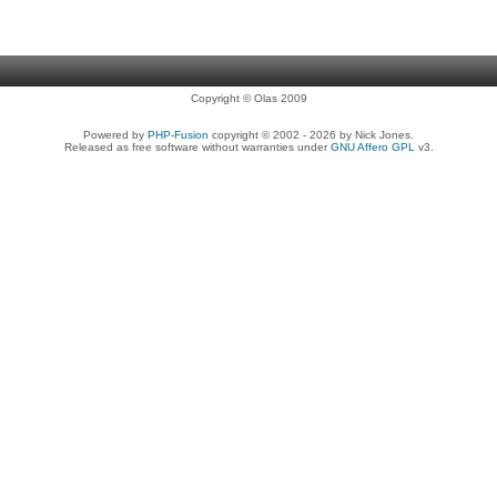
Copyright © Olas 2009
Powered by
PHP-Fusion
copyright © 2002 - 2026 by Nick Jones.
Released as free software without warranties under
GNU Affero GPL
v3.