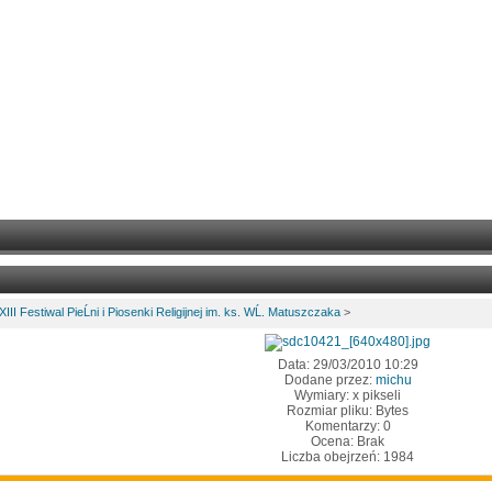
XIII Festiwal PieĹni i Piosenki Religijnej im. ks. WĹ. Matuszczaka
>
Data: 29/03/2010 10:29
Dodane przez:
michu
Wymiary: x pikseli
Rozmiar pliku: Bytes
Komentarzy: 0
Ocena: Brak
Liczba obejrzeń: 1984