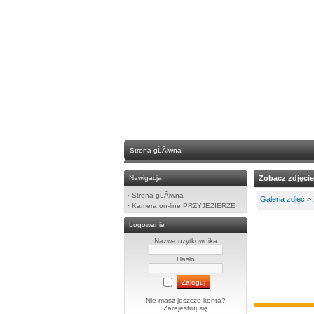
Strona gĹĂłwna
Nawigacja
Zobacz zdjęcie
·
Strona gĹĂłwna
Galeria zdjęć
>
·
Kamera on-line PRZYJEZIERZE
Logowanie
Nazwa użytkownika
Hasło
Nie masz jeszcze konta?
Zarejestruj się