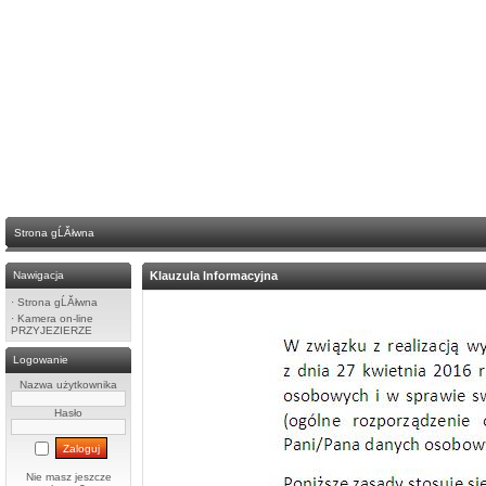
Strona gĹĂłwna
Nawigacja
Klauzula Informacyjna
·
Strona gĹĂłwna
·
Kamera on-line
PRZYJEZIERZE
Logowanie
Nazwa użytkownika
Hasło
Nie masz jeszcze