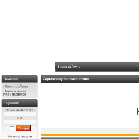
Strona gĹĂłwna
Nawigacja
Zapraszamy na nowa strone
·
Strona gĹĂłwna
·
Kamera on-line
PRZYJEZIERZE
Logowanie
Nazwa użytkownika
Hasło
Nie masz jeszcze