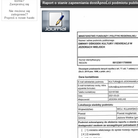
konta?
Raport o stanie zapewniania dostÄpnoĹci podmiotu publ
Zarejestruj się
Nie możesz się
zalogować?
Poproś o
nowe hasło