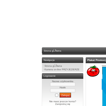
Strona gĹĂłwna
Nawigacja
Plakat Promoc
·
Strona gĹĂłwna
·
Kamera on-line PRZYJEZIERZE
Logowanie
Nazwa użytkownika
Hasło
Nie masz jeszcze konta?
Zarejestruj się