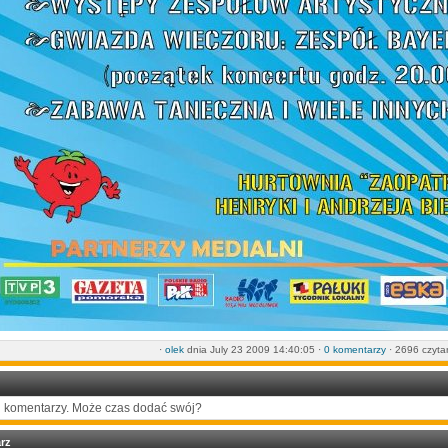
·
olek
dnia July 23 2009 14:40:05 ·
0 komentarzy
· 2696 czyta
 komentarzy. Może czas dodać swój?
rz