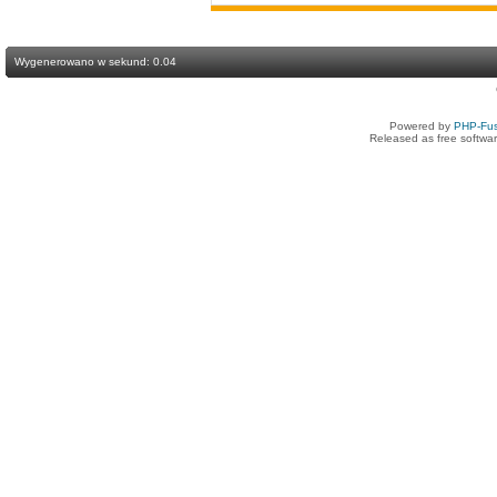
Wygenerowano w sekund: 0.04
Powered by
PHP-Fus
Released as free softwa