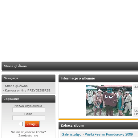
Strona gĹĂłwna
Nawigacja
Informacje o albumie
·
Strona gĹĂłwna
A
·
Kamera on-line PRZYJEZIERZE
Logowanie
Nazwa użytkownika
Li
Hasło
Os
Zobacz album
Nie masz jeszcze konta?
Galeria zdjęć
>
Wielki Festyn Pomidorowy 2009
Zarejestruj się