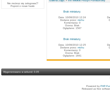
Galeria zdjęć
>
VIII Wielkie Festyn Pomidorowy
Nie możesz się zalogować?
Poproś o
nowe hasło
Brak miniatury.
Data: 10/08/2010 12:24
Da
Dodane przez:
michu
Komentarzy: 0
Ocena: Brak
Oglądane: 1567
Brak miniatury.
Data: 10/08/2010 12:25
Da
Dodane przez:
michu
Komentarzy: 0
Ocena: Brak
Oglądane: 1841
Wygenerowano w sekund: 0.05
Powered by
PHP-Fus
Released as free softwa