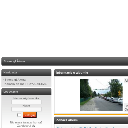
Strona gĹĂłwna
Nawigacja
Informacje o albumie
·
Strona gĹĂłwna
Al
·
Kamera on-line PRZYJEZIERZE
Logowanie
Nazwa użytkownika
Hasło
Li
Os
Zobacz album
Nie masz jeszcze konta?
Zarejestruj się