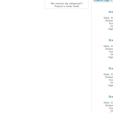
Galeria zdjęć
>
Nie możesz się zalogować?
Poproś o
nowe hasło
Bra
Data: 1
Dodan
Ko
O
Ogl
Bra
Data: 1
Dodan
Ko
O
Ogl
Bra
Data: 1
Dodan
Ko
O
Ogl
Bra
Data: 1
Dodan
Ko
O