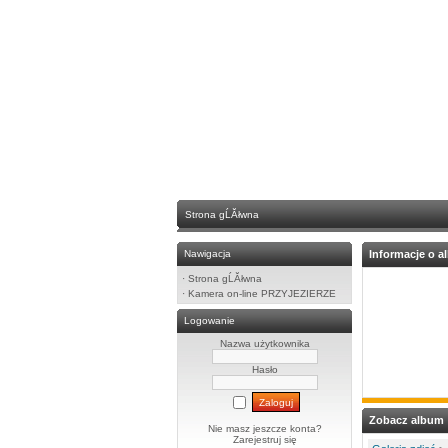
Strona gĹĂłwna
Nawigacja
Informacje o a
·
Strona gĹĂłwna
·
Kamera on-line PRZYJEZIERZE
Logowanie
Nazwa użytkownika
Hasło
Zobacz album
Nie masz jeszcze konta?
Zarejestruj się